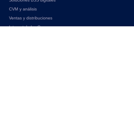
Soluciones BSS digitales
CVM y análisis
Ventas y distribuciones
Internet de las Cosas
Soluciones financieras digitales
Soluciones de red y VAS unificadas
Discover
Transformación Digital
Monetización 5G
Telco impulsado por IA