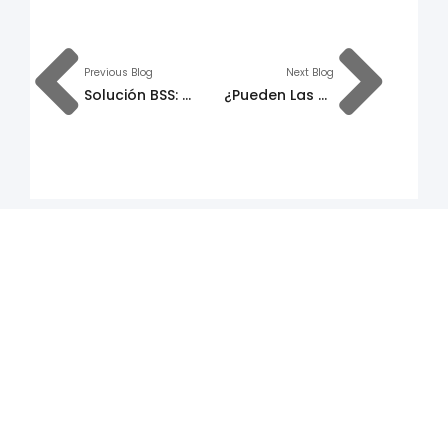
Previous Blog
Next Blog
Solución BSS: Características Principales Para Un Stack Preparado Para 5G
¿Pueden Las Soluciones de Facturación Telecom Convertirse en una Ventaja Competitiva?