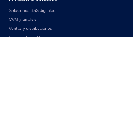
Soluciones BSS digitales
CVM y análisis
Ventas y distribuciones
Internet de las Cosas
Soluciones financieras digitales
Soluciones de red y VAS unificadas
Discover
Transformación Digital
Monetización 5G