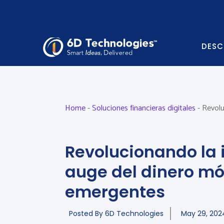
DESC
Home
-
Soluciones financieras digitales
-
Revolu
Revolucionando la i
auge del dinero mó
emergentes
Posted By
6D Technologies
May 29, 202