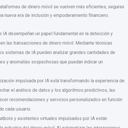
plataformas de dinero móvil se vuelven más eficientes, seguras
na nueva era de inclusión y empoderamiento financiero.
e IA desempeñan un papel fundamental en la detección y
 en las transacciones de dinero móvil. Mediante técnicas
los sistemas de IA pueden analizar grandes cantidades de
rones y anomalías sospechosas que puedan indicar un
ización impulsada por IA está transformando la experiencia de
echar el análisis de datos y los algoritmos predictivos, las
recer recomendaciones y servicios personalizados en función
de cada usuario.
atbots y asistentes virtuales impulsados ​​por IA están
la industria del dinero móvil. Al automatizar las interacciones