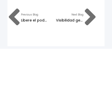
Previous Blog
Next Blog
Libere el poder del BSS digital para impulsar la excelencia operativa
Visibilidad geográfica del negocio: mejore sus ventas de telecomunicaciones con eficiencia operativa