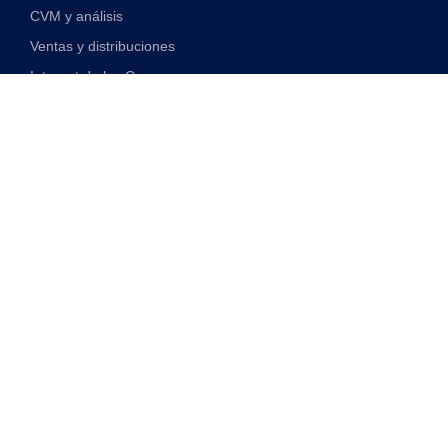
CVM y análisis
Ventas y distribuciones
Internet de las Cosas
Soluciones financieras digitales
Soluciones de red y VAS unificadas
Discover
Transformación Digital
Monetización 5G
Telco impulsado por IA
Cloudificación