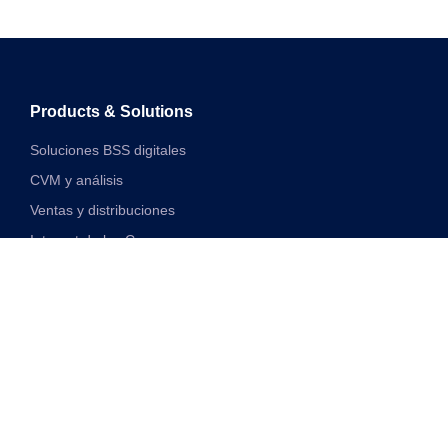
Products & Solutions
Soluciones BSS digitales
CVM y análisis
Ventas y distribuciones
Internet de las Cosas
Soluciones financieras digitales
Soluciones de red y VAS unificadas