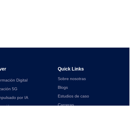
ver
Quick Links
Sobre nosotras
rmación Digital
Blogs
zación 5G
Estudios de caso
mpulsado por IA
Carreras
icación
Contacta con nosotras
sa