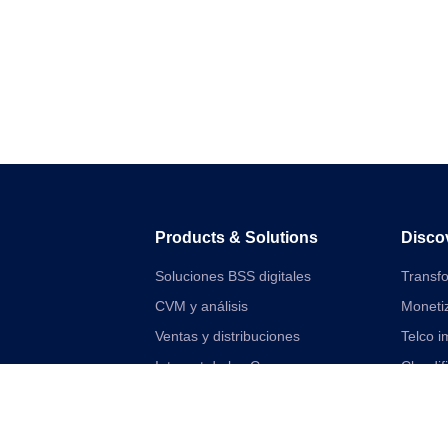
Products & Solutions
Disco
Soluciones BSS digitales
Transfo
CVM y análisis
Moneti
Ventas y distribuciones
Telco i
Internet de las Cosas
Cloudif
Soluciones financieras digitales
Empre
Soluciones de red y VAS unificadas