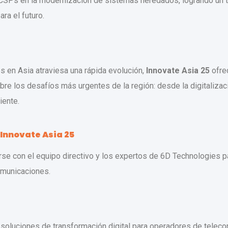
 CSPs en la modernización de sistemas heredados, logrando un 
a el futuro.
 en Asia atraviesa una rápida evolución,
Innovate Asia 25
ofrec
re los desafíos más urgentes de la región: desde la digitalizaci
iente.
Innovate Asia 25
tarse con el equipo directivo y los expertos de 6D Technologies
comunicaciones.
 soluciones de transformación digital para operadores de tele