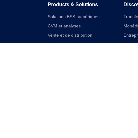
Products & Solutions
Disco
Solutions BSS numériques
Transf
CVM et analyses
Monétis
Vente et de distribution
Entrep
Internet des objets
aliment
Solutions financières numériques
Cloudif
Solutions VAS et réseau unifiées
Offres 