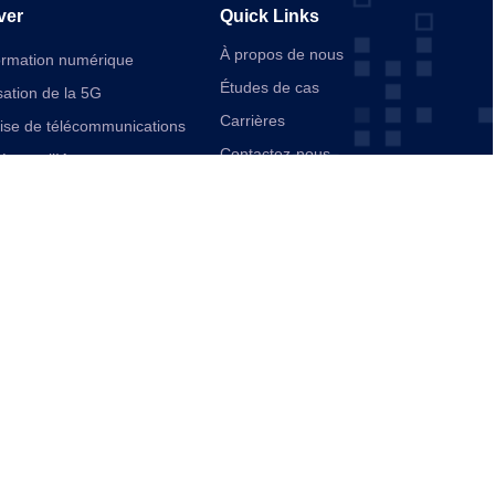
ver
Quick Links
À propos de nous
ormation numérique
Études de cas
ation de la 5G
Carrières
rise de télécommunications
Contactez-nous
ée par l’IA
ication
d’entreprise