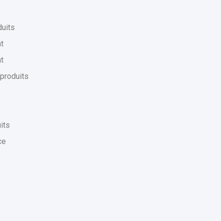
uits
t
t
produits
its
ce