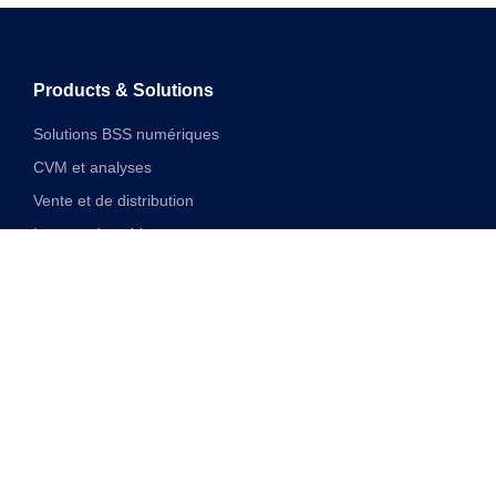
Products & Solutions
Solutions BSS numériques
CVM et analyses
Vente et de distribution
Internet des objets
Solutions financières numériques
Solutions VAS et réseau unifiées
Discover