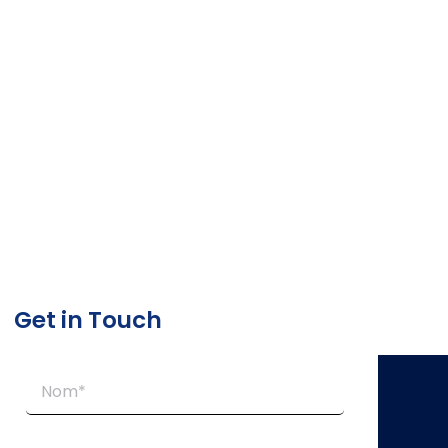
marque en temps réel pour une pertinence et une
résonance durables.
Get in Touch