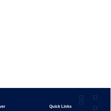
exploitables, facilitant ainsi une prise de décision
éclairée et l'optimisation des performances.
ver
Quick Links