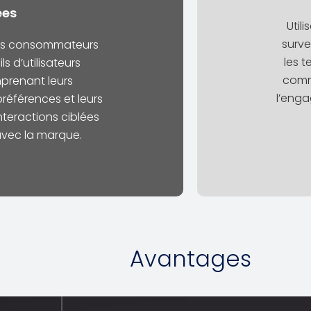
ées
Util
surve
des consommateurs
les t
ls d’utilisateurs
comme
prenant leurs
l’enga
références et leurs
nteractions ciblées
avec la marque.
Avantages