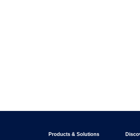
écho auprès de votre public.
Products & Solutions
Disco