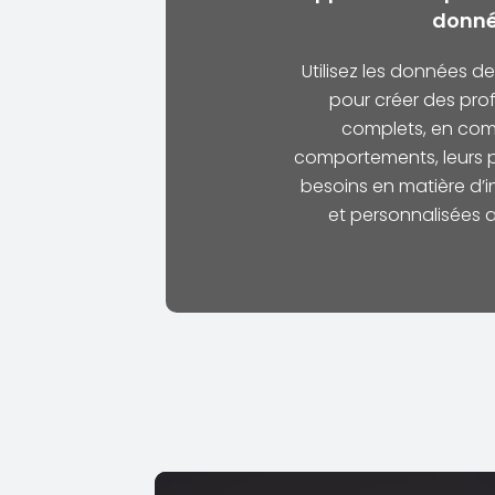
donn
Utilisez les données 
pour créer des profi
complets, en com
comportements, leurs p
besoins en matière d’i
et personnalisées 