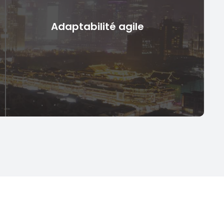
Assurer une représentation et des messages
Adaptabilité agile
uniformes de la marque sur plusieurs plateformes
en ligne, en maintenant la cohérence et en
renforçant l’identité de la marque.
Adaptabilité agile
Répondez rapidement à l’évolution des demandes
du marché et des comportements des
consommateurs, en adaptant les stratégies de