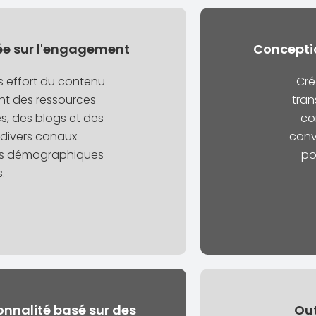
ée sur l'engagement
Conceptio
s effort du contenu
Cré
ant des ressources
tran
es, des blogs et des
co
divers canaux
conv
es démographiques
po
s.
nnalité basé sur des
Out