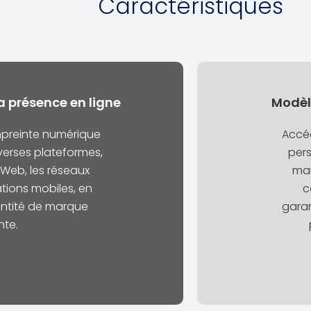
Caractéristiques
a présence en ligne
Modèl
mpreinte numérique
Accé
verses plateformes,
pers
Web, les réseaux
mar
ations mobiles, en
c
entité de marque
garan
te.