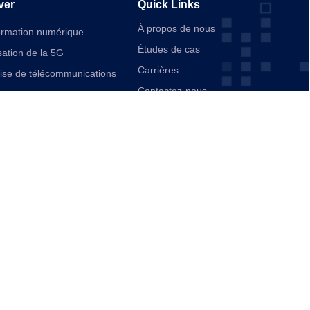
ver
Quick Links
À propos de nous
ormation numérique
Études de cas
ation de la 5G
Carrières
rise de télécommunications
Contactez-nous
ée par l’IA
ication
d’entreprise