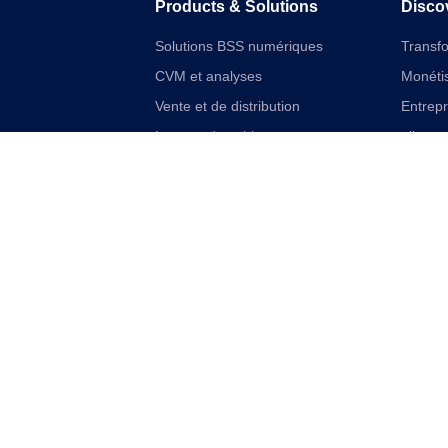
Products & Solutions
Disco
Solutions BSS numériques
Transf
CVM et analyses
Monétis
Vente et de distribution
Entrep
Internet des objets
aliment
Solutions financières numériques
Cloudif
Solutions VAS et réseau unifiées
Offres 