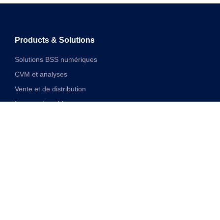
Products & Solutions
Solutions BSS numériques
CVM et analyses
Vente et de distribution
Internet des objets
Solutions financières numériques
Solutions VAS et réseau unifiées
Discover