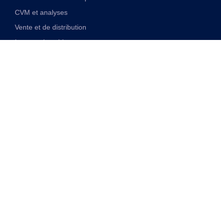
CVM et analyses
Vente et de distribution
Internet des objets
Solutions financières numériques
Solutions VAS et réseau unifiées
Discover
Transformation numérique
Monétisation de la 5G
Entreprise de télécommunications alimentée par l’IA
Cloudification