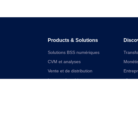
Products & Solutions
Disco
Solutions BSS numériques
Transf
CVM et analyses
Monétis
Vente et de distribution
Entrep
Internet des objets
aliment
Solutions financières numériques
Cloudif
Solutions VAS et réseau unifiées
Offres 