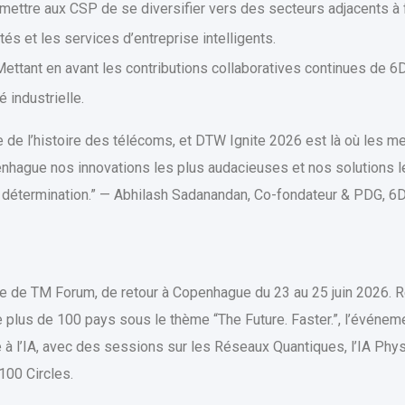
ettre aux CSP de se diversifier vers des secteurs adjacents à
és et les services d’entreprise intelligents.
ettant en avant les contributions collaboratives continues de 
é industrielle.
 de l’histoire des télécoms, et DTW Ignite 2026 est là où les mei
nhague nos innovations les plus audacieuses et nos solutions les 
c détermination.” — Abhilash Sadanandan, Co-fondateur & PDG, 6
e de TM Forum, de retour à Copenhague du 23 au 25 juin 2026. R
 plus de 100 pays sous le thème “The Future. Faster.”, l’événem
ive à l’IA, avec des sessions sur les Réseaux Quantiques, l’IA Ph
100 Circles.