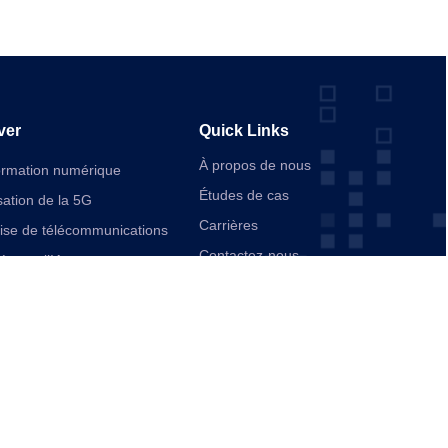
ver
Quick Links
À propos de nous
ormation numérique
Études de cas
ation de la 5G
Carrières
rise de télécommunications
Contactez-nous
ée par l’IA
ication
d’entreprise