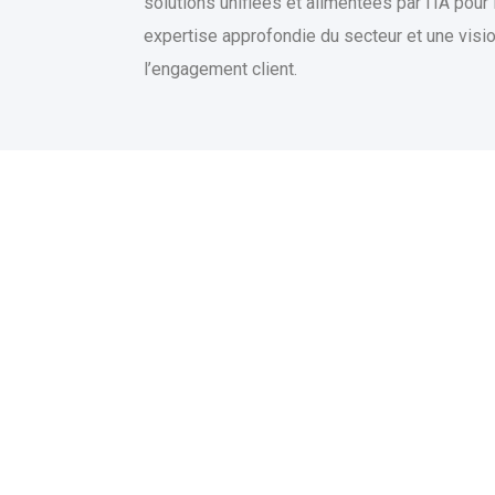
solutions unifiées et alimentées par l’IA pour
expertise approfondie du secteur et une vision
l’engagement client.