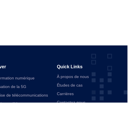
ver
Quick Links
À propos de nous
ormation numérique
Études de cas
ation de la 5G
Carrières
rise de télécommunications
Contactez-nous
ée par l’IA
ication
d’entreprise