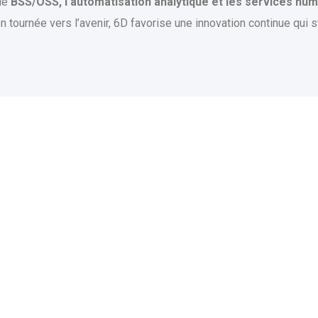
 le
BSS/OSS, l’automatisation analytique et les services nu
 tournée vers l’avenir, 6D favorise une innovation continue qui 