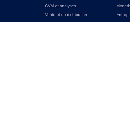
CVM et analyses
Monétis
Vente et de distribution
Entrep
Internet des objets
aliment
Solutions financières numériques
Cloudif
Solutions VAS et réseau unifiées
Offres 