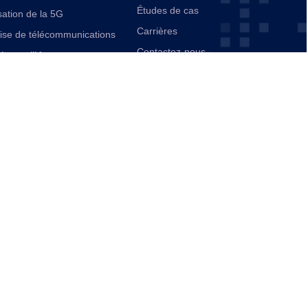
Études de cas
ation de la 5G
Carrières
rise de télécommunications
Contactez-nous
ée par l’IA
ication
d’entreprise