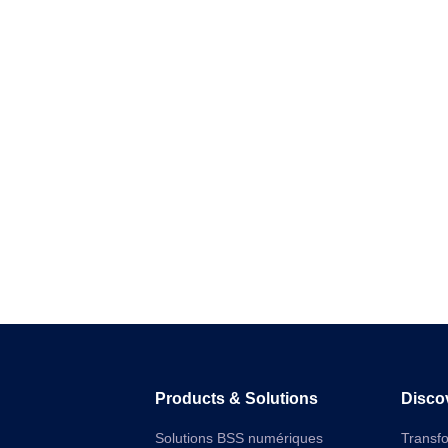
Products & Solutions
Disco
Solutions BSS numériques
Transf