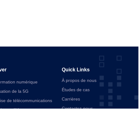
ver
Quick Links
À propos de nous
ormation numérique
Études de cas
ation de la 5G
Carrières
rise de télécommunications
Contactez-nous
ée par l’IA
ication
d’entreprise