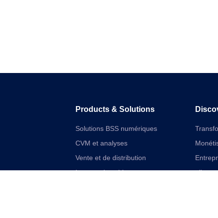
Products & Solutions
Disco
Solutions BSS numériques
Transf
CVM et analyses
Monétis
Vente et de distribution
Entrep
Internet des objets
aliment
Solutions financières numériques
Cloudif
Solutions VAS et réseau unifiées
Offres 