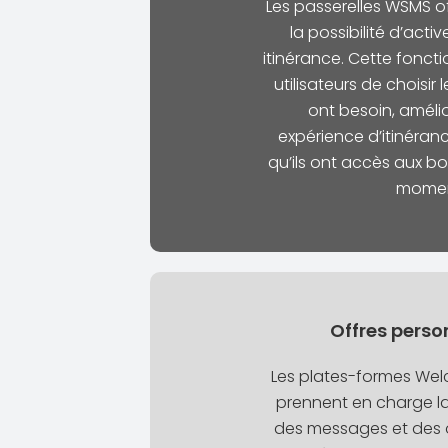
Les passerelles WSMS o
la possibilité d’activ
itinérance. Cette fonct
utilisateurs de choisir 
ont besoin, amélio
expérience d’itinéran
qu’ils ont accès aux b
momen
Offres perso
Les plates-formes Wel
prennent en charge la
des messages et des o