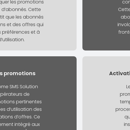
uer les promotions
con
s d’abonnés. Cette
Cett
tit que les abonnés
abon
s et des offres qui
invol
 préférences et à
front
utilisation.
s promotions
Activat
ome SMS Solution
L
pérateurs de
prom
otions pertinentes
temp
s d’utilisation des
proces
tions d’offres. Ce
qu
ement intégré aux
in