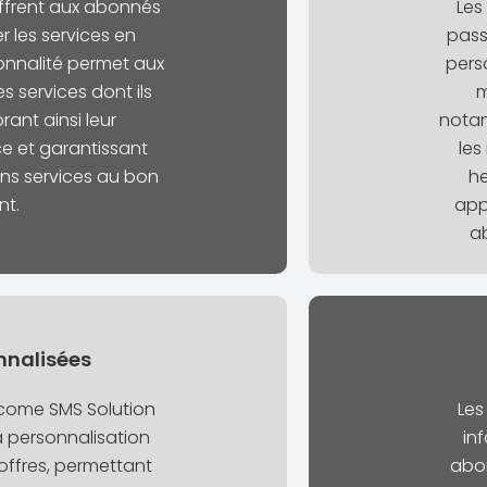
ffrent aux abonnés
Les
er les services en
pass
ionnalité permet aux
pers
les services dont ils
m
rant ainsi leur
notam
ce et garantissant
les
ons services au bon
he
t.
app
a
nnalisées
come SMS Solution
Les
 personnalisation
in
ffres, permettant
abon