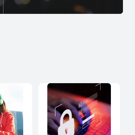
décisions éclairées et à optimiser les services.
Fidélisation améliorée des
abonnés
La capacité de fournir un accueil chaleureux, des
informations pertinentes et des offres
personnalisées via Welcome SMS Solution favorise
un sentiment de fidélité parmi les abonnés. Cette
expérience client améliorée encourage les
abonnés à rester chez l'opérateur et à utiliser ses
services même en itinérance.