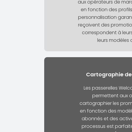
aux opérateurs de marq
en fonction des profil
personnalisation garan
reçoivent des promotion
correspondent à leurs
leurs modèles d’
Cartographie de
Les passerelles Welc
permettent aux o
cartographier les prom
en fonction des modèle
abonnés et des activa
processus est parfait