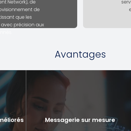
gent Network), de
serv
rovisionnement de
tissant que les
 avec précision aux
nnés.
Avantages
méliorés
Messagerie sur mesure