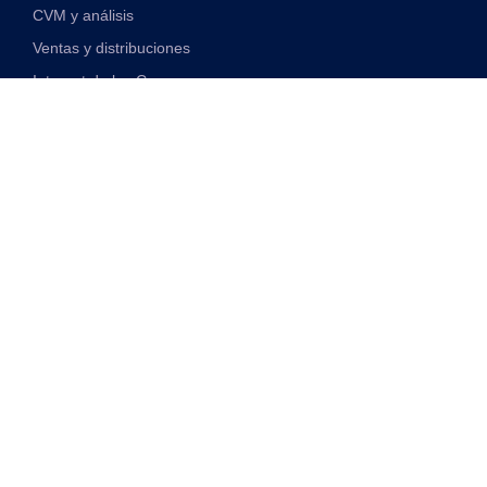
CVM y análisis
Ventas y distribuciones
Internet de las Cosas
Soluciones financieras digitales
Soluciones de red y VAS unificadas
Discover
Transformación Digital
Monetización 5G
Telco impulsado por IA
Cloudificación