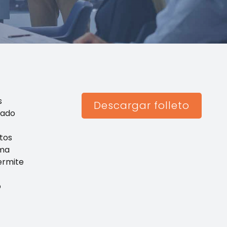
s
Descargar folleto
zado
tos
rma
ermite
o