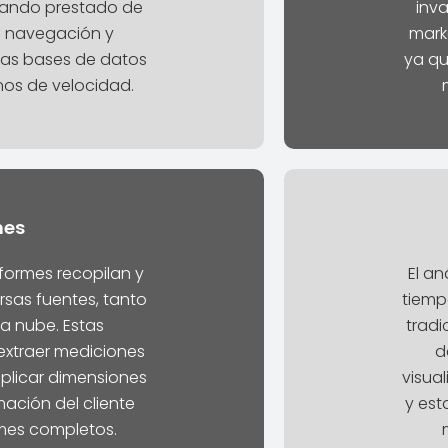
mando prestado de
inva
e navegación y
mark
 las bases de datos
ya qu
nos de velocidad.
mes
formes recopilan y
El a
rsas fuentes, tanto
tiemp
a nube. Estas
tradi
xtraer mediciones
d
aplicar dimensiones
visua
ación del cliente
y est
mes completos.