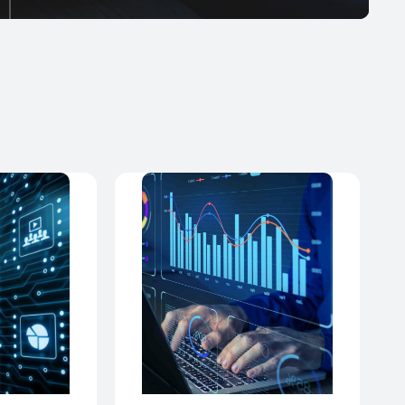
Rendimiento empresarial
mejorado
Las soluciones de informes de BI van más allá de
los informes; identifica ineficiencias, cuellos de
botella y oportunidades de mejora dentro de las
organizaciones. Al analizar datos y proporcionar
informes detallados, BI ayuda a optimizar las
operaciones, mejorar la productividad y optimizar
el rendimiento empresarial general.