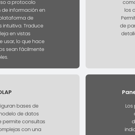
so a protocolo
como
 de información en
los 
 plataforma de
Permi
 intuitiva. Traduce
de pan
eja en vistas
detall
e usar, lo que hace
os sean fácilmente
les.
OLAP
Pane
iguran bases de
Los 
 modelo de datos
e permite consultas
d
complejas con una
ind