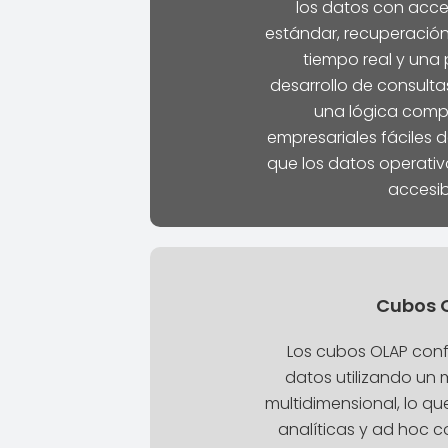
los datos con acce
estándar, recuperación
tiempo real y una
desarrollo de consultas
una lógica compl
empresariales fáciles d
que los datos operativ
accesib
Cubos 
Los cubos OLAP conf
datos utilizando un
multidimensional, lo qu
analíticas y ad hoc 