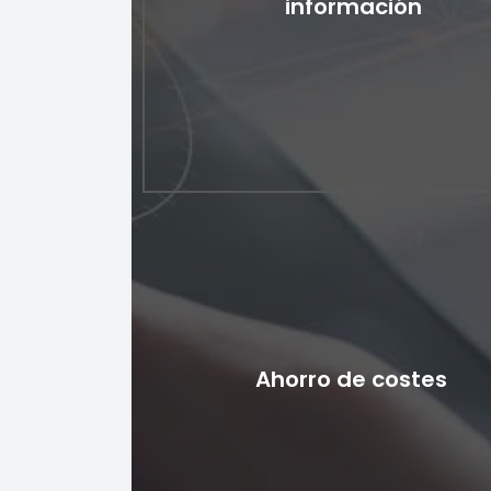
información
los usuarios autorizados tengan acceso a los
críticos. Sólidas medidas de seguridad, incl
HTTPS, firewall para proteger la información
cliente y los datos de pago.
Recuperación efectiva d
información
Los usuarios pueden buscar y encontrar fáci
los datos o servicios que necesitan, lo que aum
Ahorro de costes
productividad y reduce las molestias. La plat
del portal digital puede integrarse con herram
de automatización de marketing, lo que facili
creación y ejecución de campañas de marke
boletines informativos por correo electróni