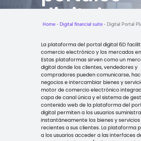
digitales
Home
-
Digital financial suite
-
Digital Portal P
Su billetera digital, su
La plataforma del portal digital 6D facilit
libertad financiera:
comercio electrónico y los mercados en 
libere el poder de la
Estas plataformas sirven como un mer
digital donde los clientes, vendedores y
solución de billetera
compradores pueden comunicarse, hac
negocios e intercambiar bienes y servicio
móvil
motor de comercio electrónico integrad
capa de canal única y el sistema de ges
contenido web de la plataforma del por
digital permiten a los usuarios suministra
instantáneamente los bienes y servicio
recientes a sus clientes. La plataforma 
a los usuarios acceder a las interfaces d