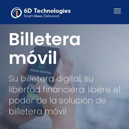
Billetera
móvil
Su billetera digital, su
libertad financiera: libere el
poder de la solución de
billetera móvil