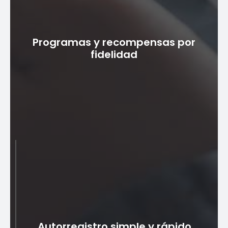
Integración con otros servicios
Las soluciones de billetera móvil admiten pagos de
Programas y recompensas por
persona a persona (P2P), lo que simplifica el envío de
fidelidad
dinero a amigos y familiares. Las billeteras móviles se
pueden utilizar para realizar compras en línea, lo que
acelera el proceso de pago.
Programas y recompensas por
fidelidad
Las soluciones de billetera móvil pueden integrarse
con programas de fidelización y ofrecer recompensas
por utilizar la billetera para realizar pagos,
Autorregistro simple y rápido