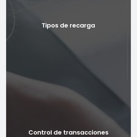
Con las transacciones de recarga electrónica, los
usuarios experimentan una recarga inmediata de la
Tipos de recarga
cuenta. Este rápido proceso garantiza que los
usuarios puedan seguir utilizando sus servicios
prepagos sin interrupción, lo que la convierte en una
solución altamente eficiente.
Tipos de recarga
Las soluciones de recarga electrónica admiten varios
tipos de recarga, incluidas transferencias de persona
Control de transacciones
a persona (P2P), pagos de facturas, recargas de