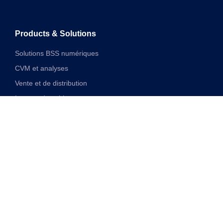
Products & Solutions
Solutions BSS numériques
CVM et analyses
Vente et de distribution
Internet des objets
Solutions financières numériques
Solutions VAS et réseau unifiées
Discover
Transformation numérique