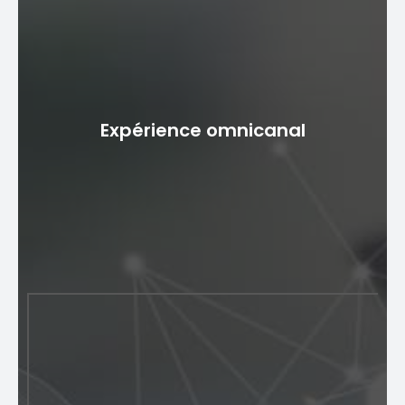
Sécurité renforcée
Les solutions bancaires numériques de
télécommunications donnent la priorité à la sécurité
Expérience omnicanal
des clients grâce à l'authentification et au cryptage
multifactoriels. Les utilisateurs peuvent configurer des
alertes en cas d'activité inhabituelle, permettant ainsi
de réagir rapidement aux failles de sécurité.
Expérience omnicanal