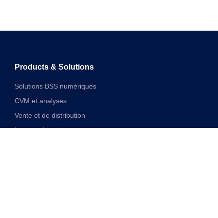
Products & Solutions
Solutions BSS numériques
CVM et analyses
Vente et de distribution
Internet des objets
Solutions financières numériques
Solutions VAS et réseau unifiées