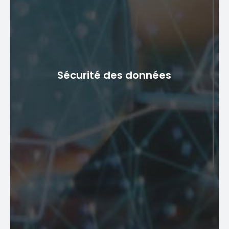
Apprentissage automatique
intelligent
La solution de pare-feu de signalisation utilise des
algorithmes d'apprentissage automatique intelligents
Sécurité des données
pour découvrir les activités suspectes. Cette approche
proactive de la prévention de la fraude permet de
détecter rapidement les anomalies de protocole, de
contrecarrer les fraudeurs et de se protéger contre les
pertes de revenus directes.
Sécurité des données
Les pare-feu de signalisation jouent un rôle crucial