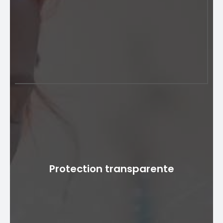
Surveillance avancée des
attaques
La solution de pare-feu de signalisation offre des
capacités avancées de surveillance des attaques sans
Protection transparente
provoquer de perturbations significatives du réseau.
Ils sont stratégiquement positionnés au sein de
l'infrastructure réseau pour détecter et bloquer
efficacement les attaques connues et émergentes,