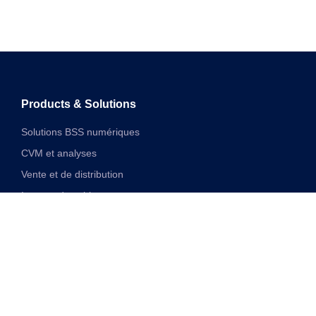
Products & Solutions
Solutions BSS numériques
CVM et analyses
Vente et de distribution
Internet des objets
Solutions financières numériques
Solutions VAS et réseau unifiées