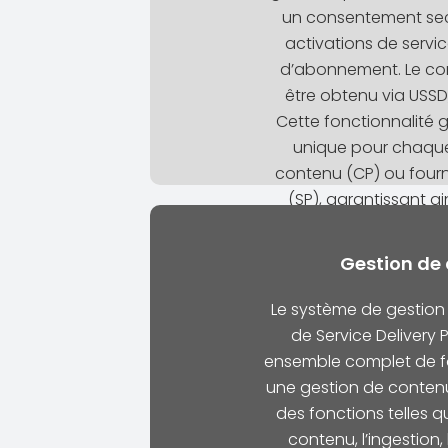
un consentement sec
activations de servic
d’abonnement. Le c
être obtenu via USSD,
Cette fonctionnalité 
unique pour chaque
contenu (CP) ou fourn
(SP), garantissant a
organisé pour obtenir 
tous les par
Gestion de
Le système de gestion
de Service Delivery 
ensemble complet de fo
une gestion de contenu 
des fonctions telles q
contenu, l’ingestion, 