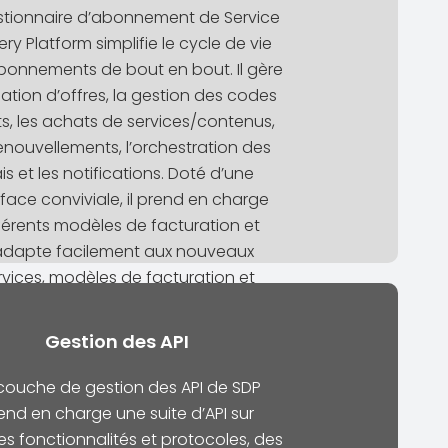
stionnaire d’abonnement de Service
ery Platform simplifie le cycle de vie
bonnements de bout en bout. Il gère
éation d’offres, la gestion des codes
s, les achats de services/contenus,
renouvellements, l’orchestration des
ais et les notifications. Doté d’une
rface conviviale, il prend en charge
férents modèles de facturation et
adapte facilement aux nouveaux
rvices, modèles de facturation et
ux de prix, offrant ainsi flexibilité et
évolutivité.
Gestion des API
couche de gestion des API de SDP
end en charge une suite d’API sur
es fonctionnalités et protocoles, des