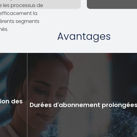
e les processus de
 efficacement la
férents segments
nés.
Avantages
tion des
Durées d'abonnement prolongée