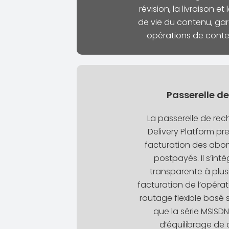
révision, la livraison e
de vie du contenu, gar
opérations de conten
Passerelle d
La passerelle de rec
Delivery Platform pr
facturation des abo
postpayés. Il s’int
transparente à plu
facturation de l’opéra
routage flexible basé s
que la série MSISDN
d’équilibrage de 