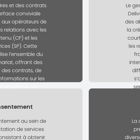
res et des contrats
Le ge
erface conviviale
Deliv
 aux opérateurs de
des a
s relations avec les
la cr
tenu (CP) et les
court
ices (SP). Cette
les 
lise l’ensemble du
fr
ariat, offrant des
inte
 des contrats, de
dif
nformations sur les
s’
ansparence. Les
se
duire les efforts
nivea
écisions éclairées
nsentement
 leurs partenariats,
es opérations.
ntement au sein de
La 
tation de services
pr
onsistant à obtenir
divers