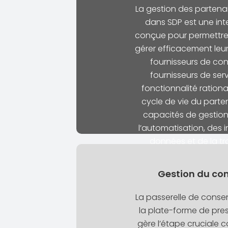
La gestion des partenai
dans SDP est une int
conçue pour permettre
gérer efficacement leur
fournisseurs de con
fournisseurs de serv
fonctionnalité rationa
cycle de vie du parten
capacités de gestion
l’automatisation, des i
données et de la tr
opérateurs peuvent ré
manuels, prendre des d
Gestion du co
et garder le contrôle de
optimisant ainsi l
La passerelle de conse
la plate-forme de pres
gère l’étape cruciale c