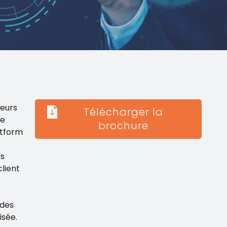
teurs
Télécharger la
de
brochure
atform
rs
lient
 des
isée.