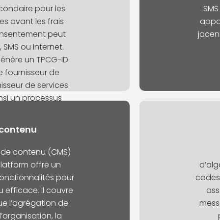
ondaire pour les
SMS 
es avant les frais
appar
onsentement peut
jacent
 SMS ou Internet.
génère un TPCG-ID
 fournisseur de
isseur de services
insi un processus
le consentement de
tenaires.
 contenu
 de contenu (CMS)
Platform offre un
d’alg
nctionnalités pour
codes 
efficace. Il couvre
ass
ue l’agrégation de
messa
l’organisation, la