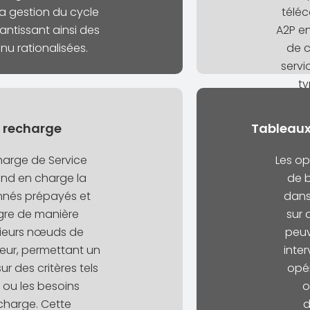
t la gestion du cycle
téléc
antissant ainsi des
A2P en
u rationalisées.
de c
servi
ty
diffus
e recharge
Tableaux
harge de Service
Les op
end en charge la
de b
nnés prépayés et
dans
ègre de manière
sur 
sieurs nœuds de
peuv
teur, permettant un
inter
ur des critères tels
opér
 ou les besoins
o
charge. Cette
d