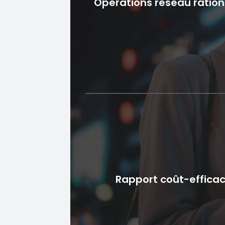
Opérations réseau ration
Opérations résea
rationalisées
Les solutions réseau, y compris la plat
gestion des appareils télécoms, offr
approche unifiée de la gestion et de l'op
Rapport coût-efficac
des réseaux télécoms. Grâce à une pl
réseau multi-locataires, les fourniss
télécommunications peuvent super
efficacement divers appareils et service