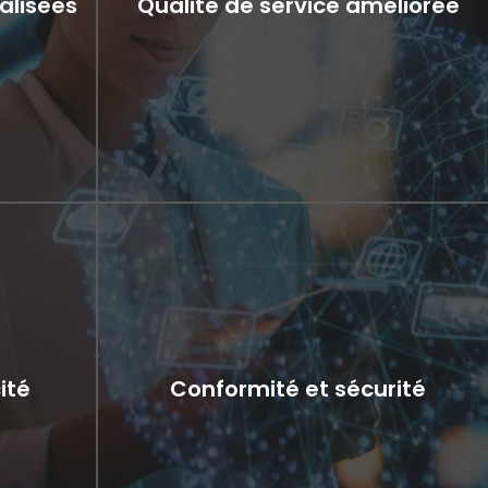
alisées
Qualité de service améliorée
u
Qualité de service améliorée
eforme de
Une solution de gestion unifiée des appareils
ent une
garantit que les entreprises de
timisation
télécommunications peuvent maintenir et
ité
Conformité et sécurité
ateforme
améliorer la qualité de leurs services. Il permet une
eurs de
surveillance en temps réel, une résolution proactive
viser
des problèmes et une réponse rapide aux
s à partir
anomalies du réseau, ce qui se traduit finalement