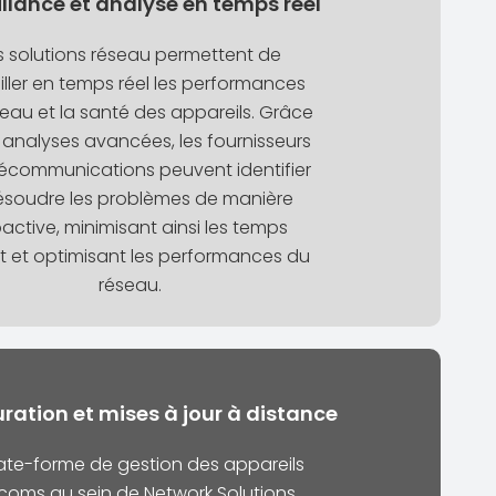
illance et analyse en temps réel
s solutions réseau permettent de
iller en temps réel les performances
eau et la santé des appareils. Grâce
 analyses avancées, les fournisseurs
lécommunications peuvent identifier
résoudre les problèmes de manière
active, minimisant ainsi les temps
êt et optimisant les performances du
réseau.
ration et mises à jour à distance
ate-forme de gestion des appareils
coms au sein de Network Solutions