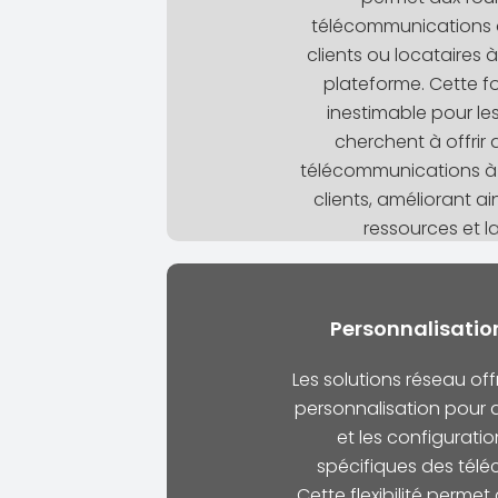
télécommunications de
clients ou locataires à
plateforme. Cette fo
inestimable pour les
cherchent à offrir 
télécommunications à 
clients, améliorant ain
ressources et la
Personnalisation 
Les solutions réseau of
personnalisation pour a
et les configurati
spécifiques des tél
Cette flexibilité permet