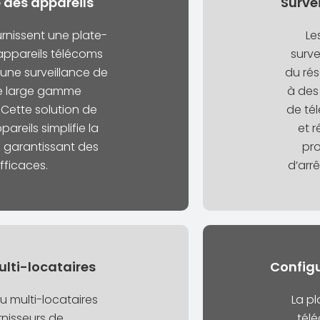
 des appareils
Surve
urnissent une plate-
Le
appareils télécoms
surve
 une surveillance de
du rés
ne large gamme
à des
 Cette solution de
de té
areils simplifie la
et 
, garantissant des
pro
fficaces.
d’arr
ulti-locataires
Configu
 multi-locataires
La pl
nisseurs de
télé