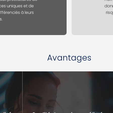
ces uniques et de
donn
ifférenciés à leurs
ris
s.
Avantages