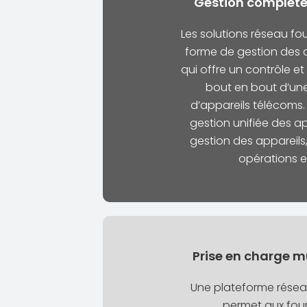
Gestion complète
Les solutions réseau fo
forme de gestion des 
qui offre un contrôle et
bout en bout d’u
d’appareils télécoms.
gestion unifiée des app
gestion des appareils
opérations e
Prise en charge m
Une plateforme réseau
permet aux four