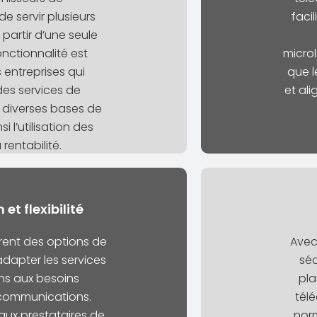
 servir plusieurs
faci
 partir d’une seule
nctionnalité est
microl
 entreprises qui
que l
des services de
et ali
diverses bases de
si l’utilisation des
 rentabilité.
et flexibilité
frent des options de
Avec
dapter les services
séc
ons aux besoins
pla
écommunications.
télé
 aux prestataires de
norm