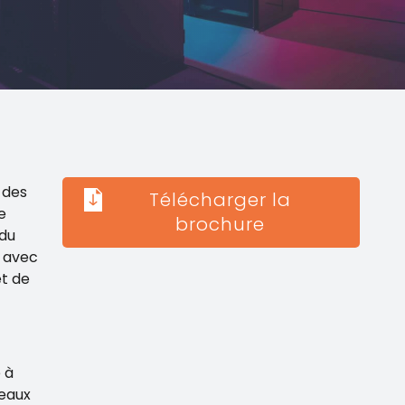
 des
Télécharger la
e
brochure
du
e avec
et de
 à
seaux