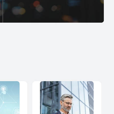
investissements importants.
Expérience client améliorée
En fin de compte, les solutions réseau se
traduisent par une expérience client améliorée. En
garantissant la fiabilité du réseau, un dépannage
efficace et des temps de réponse plus rapides, les
fournisseurs de télécommunications peuvent
améliorer la satisfaction et les taux de fidélisation
des clients.