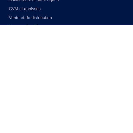
CVM et analyses
Vente et de distribution
Internet des objets
Solutions financières numériques
Solutions VAS et réseau unifiées
Discover
Transformation numérique
Monétisation de la 5G
Entreprise de télécommunications alimentée par l’IA
Cloudification