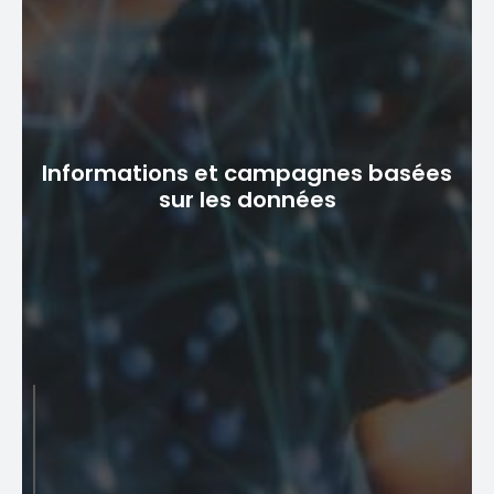
Autonomisation du libre-service
Le logiciel de gestion des appareils mobiles offre aux
abonnés des fonctionnalités en libre-service, leur
Informations et campagnes basées
permettant de mieux comprendre les capacités de
sur les données
leurs appareils et de gérer leurs configurations de
manière indépendante. Cela améliore non seulement
la satisfaction des utilisateurs, mais réduit également
la charge de travail des équipes de support client.
Informations et campagnes
basées sur les données