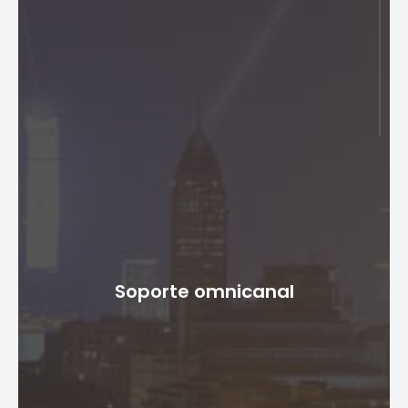
de casos dentro del sistema. Esta adaptabilidad
garantiza que la categorización de casos permanezca
alineada con los requisitos en evolución.
Gestión eficiente de casos
El sistema maneja eficientemente los Acuerdos de
Nivel de Servicio (SLA) para los casos, asegurando
respuestas oportunas y un monitoreo sistemático del
Soporte omnicanal
progreso del caso para cumplir con los compromisos
de servicio. Esta plataforma también admite flujos de
trabajo de tickets personalizables, lo que permite a las
organizaciones adaptar los procesos a sus
necesidades únicas y, en última instancia, mejorar la