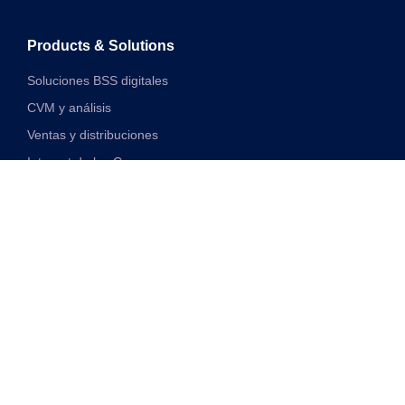
Products & Solutions
Soluciones BSS digitales
CVM y análisis
Ventas y distribuciones
Internet de las Cosas
Soluciones financieras digitales
Soluciones de red y VAS unificadas
Discover