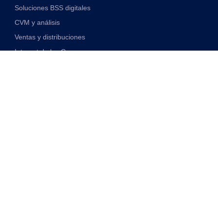
Soluciones BSS digitales
CVM y análisis
Ventas y distribuciones
Internet de las Cosas
Soluciones financieras digitales
Soluciones de red y VAS unificadas
Discover
Transformación Digital
Monetización 5G
Telco impulsado por IA