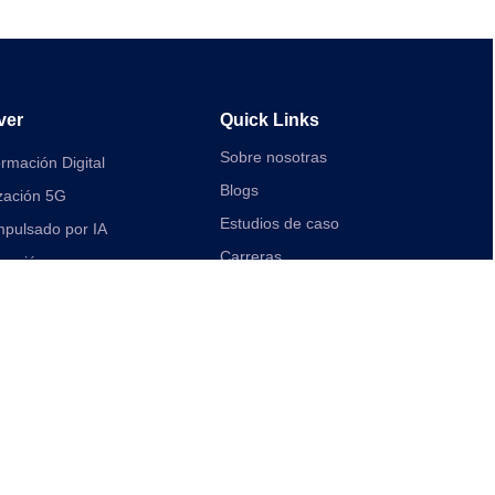
ver
Quick Links
Sobre nosotras
rmación Digital
Blogs
zación 5G
Estudios de caso
mpulsado por IA
Carreras
icación
Contacta con nosotras
sa