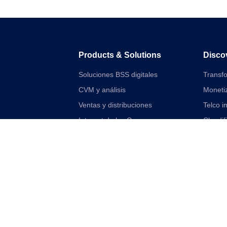
Products & Solutions
Disco
Soluciones BSS digitales
Transfo
CVM y análisis
Moneti
Ventas y distribuciones
Telco i
Internet de las Cosas
Cloudif
Soluciones financieras digitales
Empre
Soluciones de red y VAS unificadas