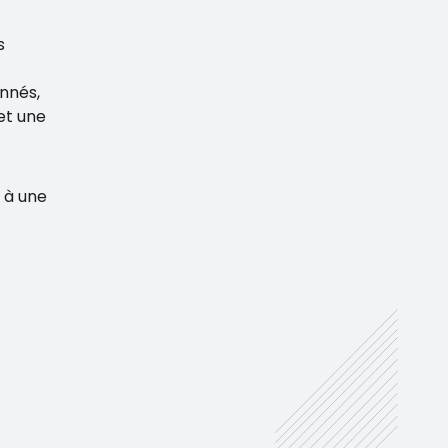
s
nnés,
et une
 à une