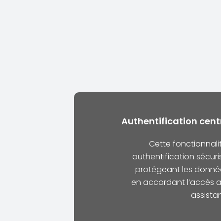
Authentification centr
Cette fonctionnali
authentification sécuris
protégeant les donnée
en accordant l’accès a
assista