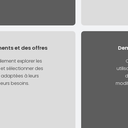
nts et des offres
Dem
ilement explorer les
C
t sélectionner des
utili
 adaptées à leurs
d
leurs besoins.
modif