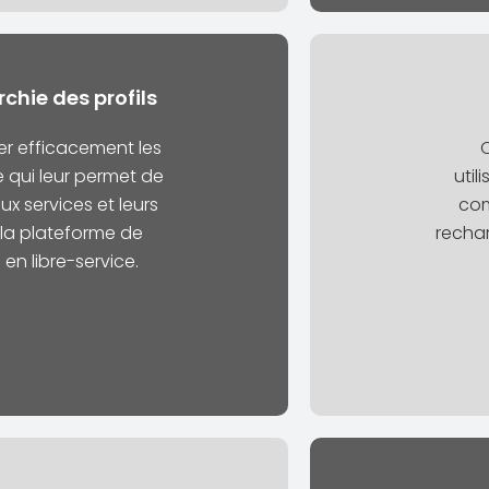
rchie des profils
er efficacement les
C
ce qui leur permet de
util
ux services et leurs
com
la plateforme de
rechar
n libre-service.