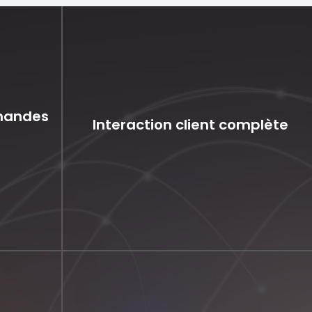
emandes
Interaction client complète
es
ts
Interaction client complète