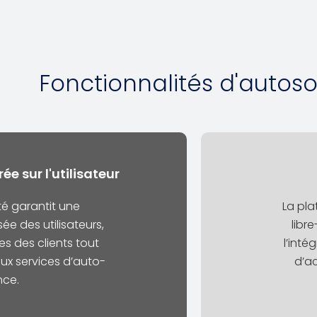
Fonctionnalités d'autoso
ée sur l'utilisateur
té garantit une
La pl
ée des utilisateurs,
libre
s des clients tout
l’inté
ux services d’auto-
d’ac
nce.