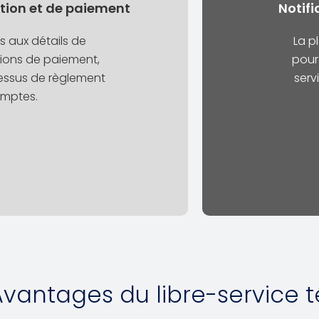
ion et de paiement
Notifi
s aux détails de
La p
tions de paiement,
pour 
ocessus de règlement
serv
omptes.
Avantages du libre-service 