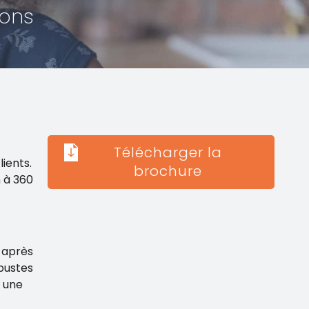
ions
Télécharger la
ients.
brochure
n à 360
s après
obustes
i une