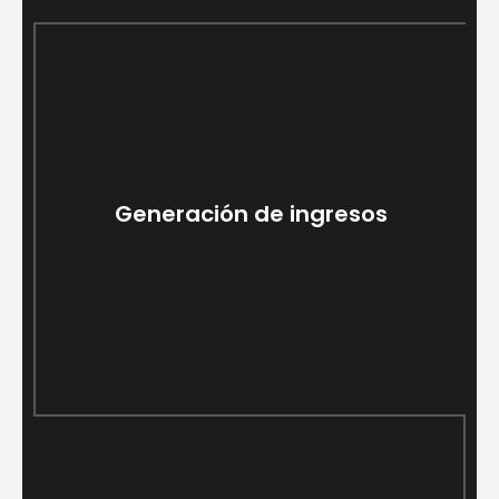
Integración perfecta de
múltiples proveedores
La plataforma se integra perfectamente con los
Generación de ingresos
nodos de múltiples proveedores y múltiples redes
existentes del operador, alineándose con los requisitos
comerciales específicos. Esto facilita la comunicación
eficiente y la interoperabilidad.