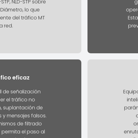
STP, NLD-STP sobre
g
Diámetro, lo que
oper
iente del tráfico MT
Esta
a red.
pre
fico eficaz
ll de señalización
Equip
r el tráfico no
intel
 suplantación de
parám
 y mensajes falsos.
smos de filtrado
or
 permita el paso al
enrut