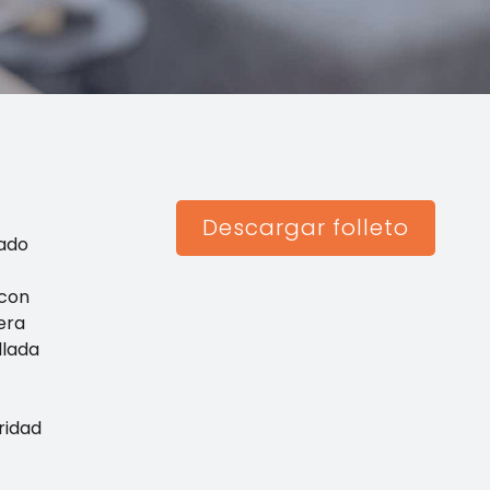
Descargar folleto
rado
 con
era
llada
ridad