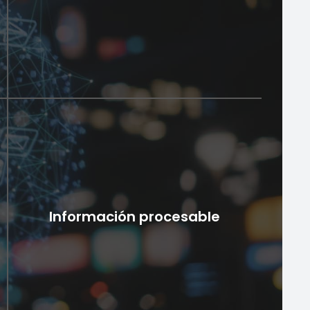
Aprendizaje automático
inteligente
La solución de firewall de señalización utiliza
algoritmos inteligentes de aprendizaje automático
Información procesable
para descubrir actividades sospechosas. Este
enfoque proactivo para la prevención del fraude
ayuda a la detección temprana de anomalías en
los protocolos, frustrando a los estafadores y
protegiendo contra la pérdida directa de ingresos.