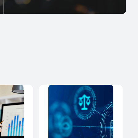
Información procesable
La solución de firewall de señalización ofrece
información profunda y procesable, lo que permite
la exploración de amenazas en múltiples atributos.
Sus paneles combinados SS7 y Diámetro brindan
información única con la opción de profundizar en
todos los detalles del paquete fuente original.
Estos firewalls pueden operar en varios modos,
incluido el monitoreo pasivo, el enrutamiento y
bloqueo activo, o un modo combinado, lo que
brinda flexibilidad para abordar los desafíos de
seguridad de la red.