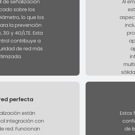
ll de señalización
Al em
icado sobre los
es
iámetro, lo que los
aspect
ara la prevención
incl
, 3G y 4G/LTE. Esta
pro
trol contribuye a
ap
uridad de red más
a
ptimizada.
in
mult
sólid
red perfecta
ñalización están
Estos 
il integración con
confi
de red. Funcionan
de l