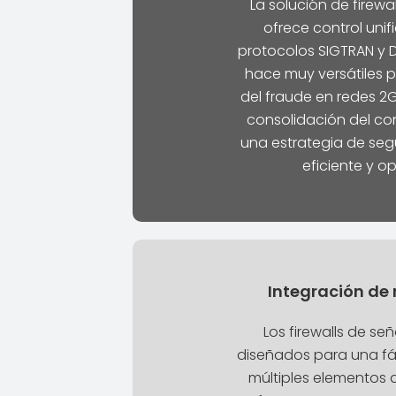
La solución de firewa
ofrece control unif
protocolos SIGTRAN y D
hace muy versátiles p
del fraude en redes 2G
consolidación del con
una estrategia de seg
eficiente y o
Integración de 
Los firewalls de se
diseñados para una fác
múltiples elementos 